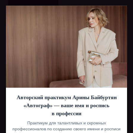
Разработка сайта
НАВИГАЦИЯ
РЕКВИЗИТЫ
Каталог
© ИП Байбуртян А.
А.
Услуги
ИНН 770200168170
Lookbooк
ОГРНИП
322774600126616
Авторский практикум Арины Байбуртян
«Автограф» — ваше имя и роспись
VERY
в профессии
Практикум для талантливых и скромных
профессионалов по созданию своего имени и росписи
Покупателям
Контакты